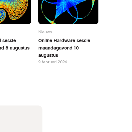
Nieuws
l sessie
Online Hardware sessie
nd 8 augustus
maandagavond 10
augustus
9 februari 2024