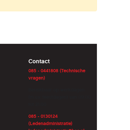
Contact
085 - 0441808 (Technische
vragen)
Bereikbaar op werkdagen
(m.u.v. feestdagen) van 09:00
tot 21:00
085 - 0130124
(Ledenadministratie)