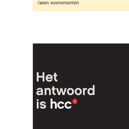
Geen evenementen
HCC is een vereni
van computer- en
tech-liefhebbers.