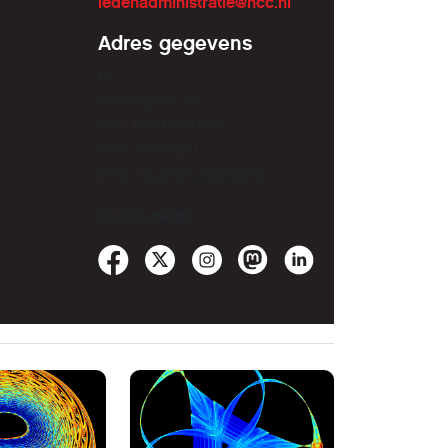
ledenadministratie@hcc.nl
Adres gegevens
HCC
Kenaupark 23
2011 MR Haarlem
KVK: 30082311
BTW: NL007084080B01
Social media