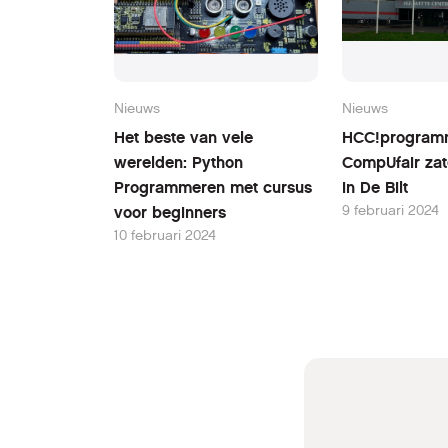
Nieuws
Nieuws
Het beste van vele
HCC!program
werelden: Python
CompUfair zat
Programmeren met cursus
in De Bilt
9 februari 2024
voor beginners
10 februari 2024