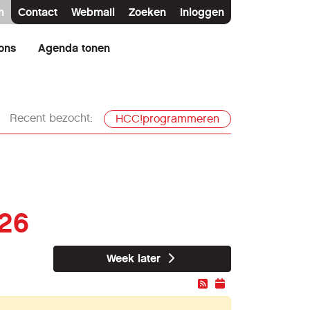
n
Contact
Webmail
Zoeken
Inloggen
ons
Agenda tonen
Recent bezocht:
HCC!programmeren
026
Week later