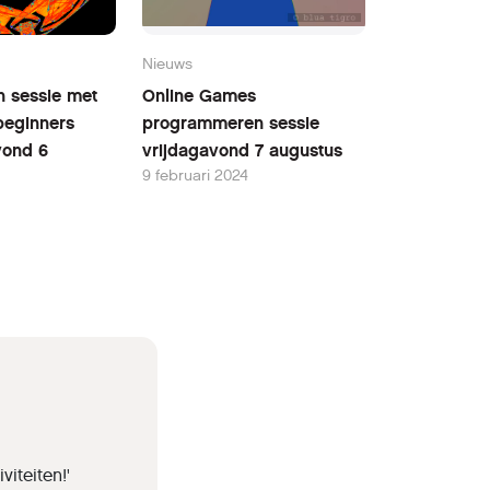
Nieuws
n sessie met
Online Games
beginners
programmeren sessie
ond 6
vrijdagavond 7 augustus
9 februari 2024
iteiten!'