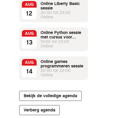
Online Liberty Basic
AUG
sessie
12
20:00 tot 23:00
Online
Online Python sessie
AUG
met cursus voor
13
beginners
19:00 tot 23:00
Online
Online games
AUG
programmeren sessie
14
20:00 tot 22:00
Online
Bekijk de volledige agenda
Verberg agenda