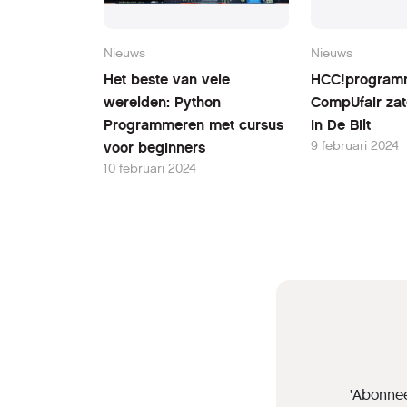
Nieuws
Nieuws
Het beste van vele
HCC!program
werelden: Python
CompUfair zat
Programmeren met cursus
in De Bilt
9 februari 2024
voor beginners
10 februari 2024
'Abonnee