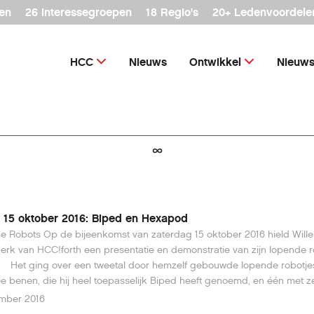
en
26 interessegroepen
18 Regio's
20+ Ledenvoordele
HCC
Nieuws
Ontwikkel
Nieuws
∞
 15 oktober 2016: Biped en Hexapod
 Robots Op de bijeenkomst van zaterdag 15 oktober 2016 hield Will
rk van HCC!forth een presentatie en demonstratie van zijn lopende 
nde robotjes: één
e benen, die hij heel toepasselijk Biped heeft genoemd, en één met z
Hexapod geheten. Het programma bestond uit de volgende onderdele
ember 2016
ctie loop robots en demo Biped Waarom Forth Loop robots verschillen