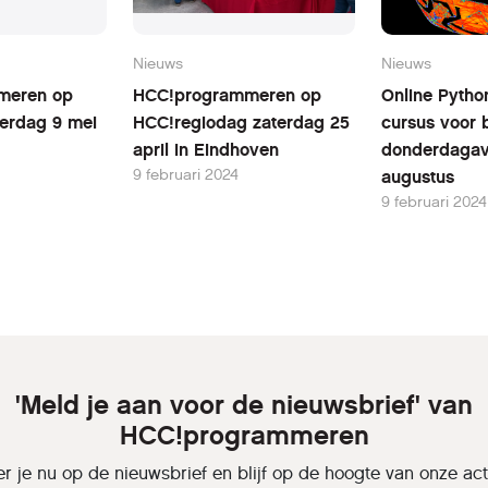
Nieuws
Nieuws
meren op
HCC!programmeren op
Online Pytho
erdag 9 mei
HCC!regiodag zaterdag 25
cursus voor 
april in Eindhoven
donderdagav
9 februari 2024
augustus
9 februari 2024
'Meld je aan voor de nieuwsbrief' van
HCC!programmeren
r je nu op de nieuwsbrief en blijf op de hoogte van onze activ