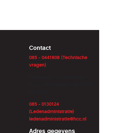
Contact
085 - 0441808 (Technische
vragen)
Bereikbaar op werkdagen
(m.u.v. feestdagen) van 09:00
tot 21:00
085 - 0130124
(Ledenadministratie)
ledenadministratie@hcc.nl
Adres gegevens