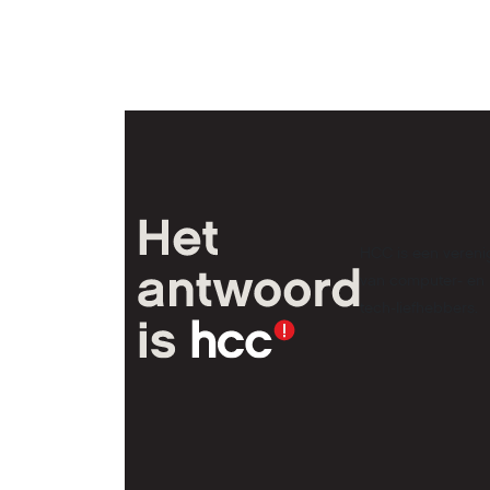
HCC is een vereni
van computer- en
tech-liefhebbers.