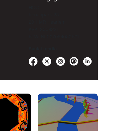
HCC
Kenaupark 23
2011 MR Haarlem
KVK: 30082311
BTW: NL007084080B01
Social media