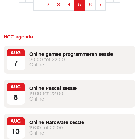
1
2
3
4
5
6
7
HCC agenda
AUG
Online games programmeren sessie
20:00 tot 22:00
7
Online
AUG
Online Pascal sessie
19:00 tot 22:00
8
Online
AUG
Online Hardware sessie
19:30 tot 22:00
10
Online