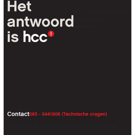
HCC is een vereniging van
computer- en tech-
liefhebbers.
Inloggen
Contact
Copyright
Sitemap
Contact
085 - 0441808 (Technische vragen)
Bereikbaar op werkdagen (m.u.v. feestdagen) van
09:00 tot 21:00