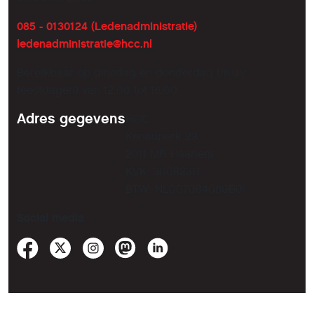
085 - 0130124 (Ledenadministratie)
ledenadministratie@hcc.nl
Bereikbaar op dinsdag en donderdag (m.u.v.
feestdagen) van 12:00 tot 16:00
Adres gegevens
HCC
Kenaupark 23
2011 MR Haarlem
KVK: 30082311
BTW: NL007084080B01
Social media