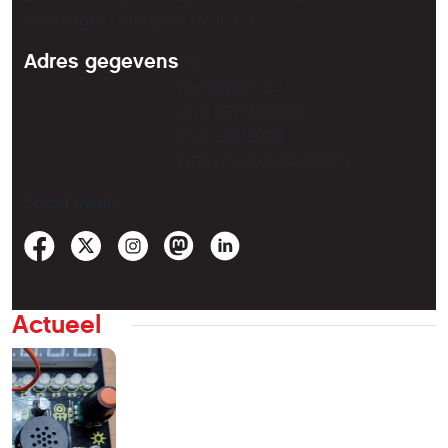
feestdagen) van 12:00 tot 16:00
Adres gegevens
HCC
Kenaupark 23
2011 MR Haarlem
KVK: 30082311
BTW: NL007084080B01
Social media
Actueel