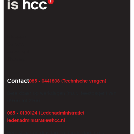
Inloggen
Contact
Copyright
Sitemap
Contact
085 - 0441808 (Technische vragen)
Bereikbaar op werkdagen (m.u.v. feestdagen) van
09:00 tot 21:00
085 - 0130124 (Ledenadministratie)
ledenadministratie@hcc.nl
Bereikbaar op dinsdag en donderdag (m.u.v.