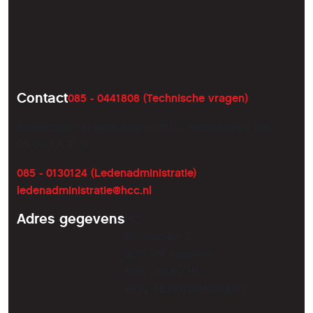
Contact
Copyright
Sitemap
Contact
085 - 0441808 (Technische vragen)
Bereikbaar op werkdagen (m.u.v. feestdagen) van
09:00 tot 21:00
085 - 0130124 (Ledenadministratie)
ledenadministratie@hcc.nl
Adres gegevens
HCC
Kenaupark 23
2011 MR Haarlem
KVK: 30082311
BTW: NL007084080B01