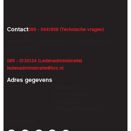
Copyright
Sitemap
Contact
085 - 0441808 (Technische vragen)
Bereikbaar op werkdagen (m.u.v. feestdagen) van
09:00 tot 21:00
085 - 0130124 (Ledenadministratie)
ledenadministratie@hcc.nl
Adres gegevens
HCC
Kenaupark 23
2011 MR Haarlem
KVK: 30082311
BTW: NL007084080B01
Social media