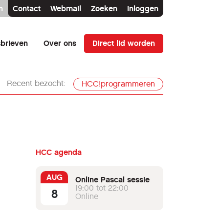
n
Contact
Webmail
Zoeken
Inloggen
Direct lid worden
brieven
Over ons
Recent bezocht:
HCC!programmeren
HCC agenda
AUG
Online Pascal sessie
19:00 tot 22:00
8
Online