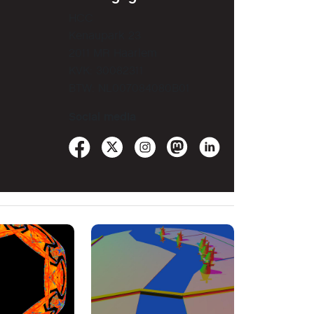
HCC
Kenaupark 23
2011 MR Haarlem
KVK: 30082311
BTW: NL007084080B01
Social media