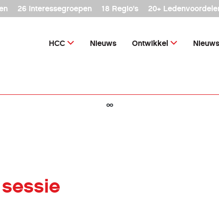
en
26 interessegroepen
18 Regio's
20+ Ledenvoordele
HCC
Nieuws
Ontwikkel
Nieuws
∞
 sessie