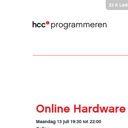
Ga
33 K Led
direct
naar
inhoud
Online Hardware
Maandag 13 juli 19:30 tot 22:00