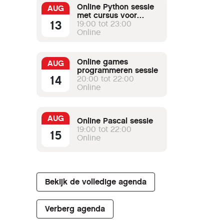
Online Python sessie
AUG
met cursus voor
13
beginners
19:00 tot 23:00
Online
Online games
AUG
programmeren sessie
14
20:00 tot 22:00
Online
AUG
Online Pascal sessie
19:00 tot 22:00
15
Online
Bekijk de volledige agenda
Verberg agenda