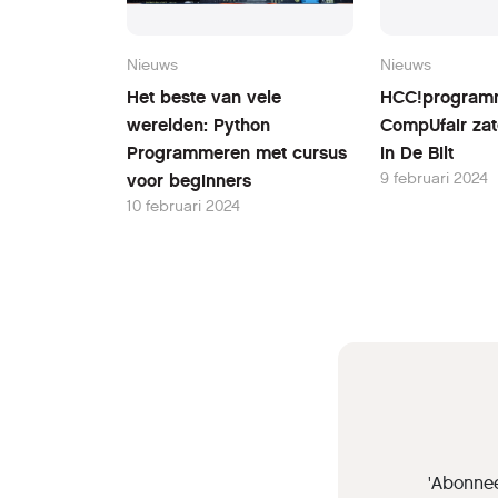
Nieuws
Nieuws
Het beste van vele
HCC!program
werelden: Python
CompUfair zat
Programmeren met cursus
in De Bilt
9 februari 2024
voor beginners
10 februari 2024
'Abonnee