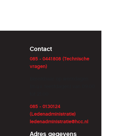
Contact
085 - 0441808 (Technische
vragen)
Bereikbaar op werkdagen
(m.u.v. feestdagen) van 09:00
tot 21:00
085 - 0130124
(Ledenadministratie)
ledenadministratie@hcc.nl
Adres gegevens