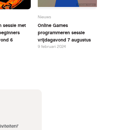
Nieuws
n sessie met
Online Games
beginners
programmeren sessie
ond 6
vrijdagavond 7 augustus
9 februari 2024
iteiten!'