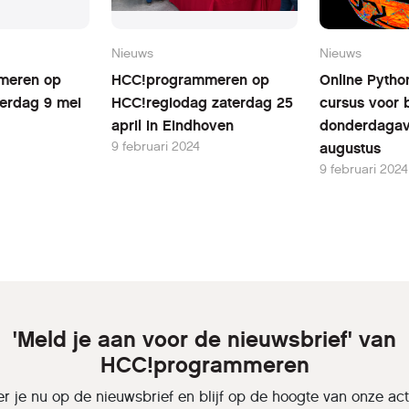
Nieuws
Nieuws
meren op
HCC!programmeren op
Online Pytho
erdag 9 mei
HCC!regiodag zaterdag 25
cursus voor 
april in Eindhoven
donderdagav
9 februari 2024
augustus
9 februari 2024
'Meld je aan voor de nieuwsbrief' van
HCC!programmeren
r je nu op de nieuwsbrief en blijf op de hoogte van onze activ