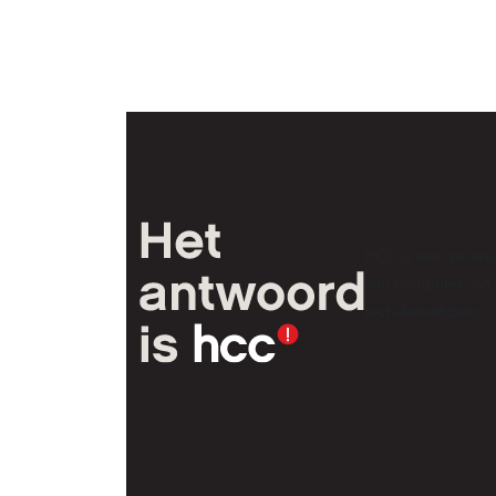
HCC is een vereni
van computer- en
tech-liefhebbers.