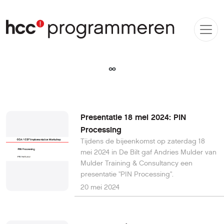
∞
Presentatie 18 mei 2024: PIN
Processing
Tijdens de bijeenkomst op zaterdag 18
mei 2024 in De Bilt gaf Andries Mulder van
Mulder Training & Consultancy een
presentatie "PIN Processing".
20 mei 2024