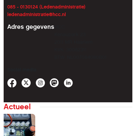
085 - 0130124 (Ledenadministratie)
ledenadministratie@hcc.nl
Adres gegevens
HCC
Kenaupark 23
2011 MR Haarlem
KVK: 30082311
BTW: NL007084080B01
Social media
Actueel