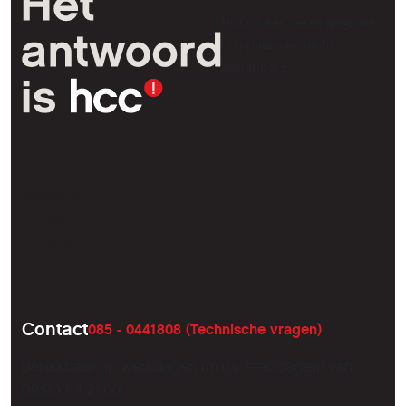
HCC is een vereniging van
computer- en tech-
liefhebbers.
Inloggen
Contact
Copyright
Sitemap
Contact
085 - 0441808 (Technische vragen)
Bereikbaar op werkdagen (m.u.v. feestdagen) van
09:00 tot 21:00