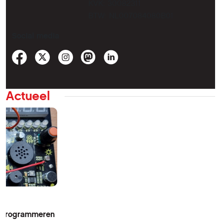
KVK: 30082311
BTW: NL007084080B01
Social media
Actueel
n Programmeren