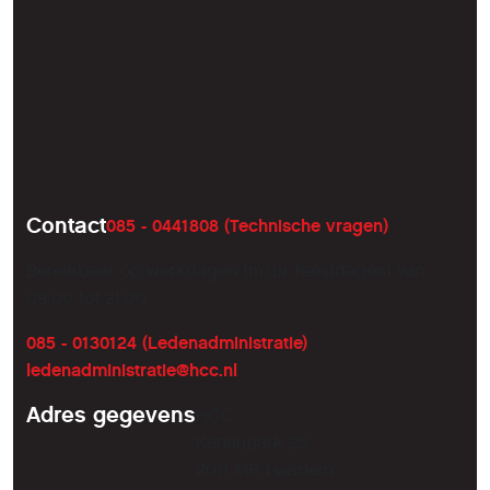
Inloggen
Contact
Copyright
Sitemap
Contact
085 - 0441808 (Technische vragen)
Bereikbaar op werkdagen (m.u.v. feestdagen) van
09:00 tot 21:00
085 - 0130124 (Ledenadministratie)
ledenadministratie@hcc.nl
Adres gegevens
HCC
Kenaupark 23
2011 MR Haarlem