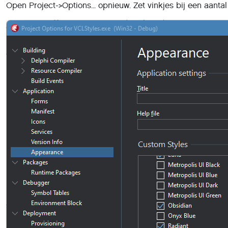
Open Project->Options... opnieuw. Zet vinkjes bij een aanta