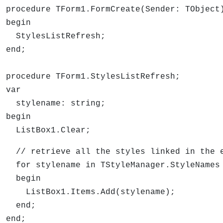
procedure TForm1.FormCreate(Sender: TObject
begin
StylesListRefresh;
end;
procedure TForm1.StylesListRefresh;
var
stylename: string;
begin
ListBox1.Clear;
// retrieve all the styles linked in the 
for stylename in TStyleManager.StyleNames
begin
ListBox1.Items.Add(stylename);
end;
end;