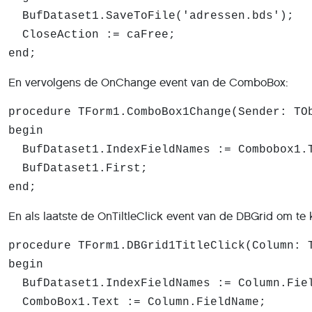
BufDataset1.SaveToFile('adressen.bds');
CloseAction := caFree;
end;
En vervolgens de OnChange event van de ComboBox:
procedure TForm1.ComboBox1Change(Sender: TO
begin
BufDataset1.IndexFieldNames := Combobox1.
BufDataset1.First;
end;
En als laatste de OnTiltleClick event van de DBGrid om te 
procedure TForm1.DBGrid1TitleClick(Column: 
begin
BufDataset1.IndexFieldNames := Column.Fie
ComboBox1.Text := Column.FieldName;