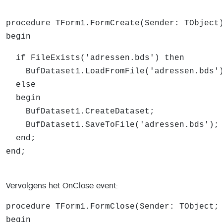
procedure TForm1.FormCreate(Sender: TObject
begin
if FileExists('adressen.bds') then
BufDataset1.LoadFromFile('adressen.bds'
else
begin
BufDataset1.CreateDataset;
BufDataset1.SaveToFile('adressen.bds');
end;
end;
Vervolgens het OnClose event:
procedure TForm1.FormClose(Sender: TObject;
begin