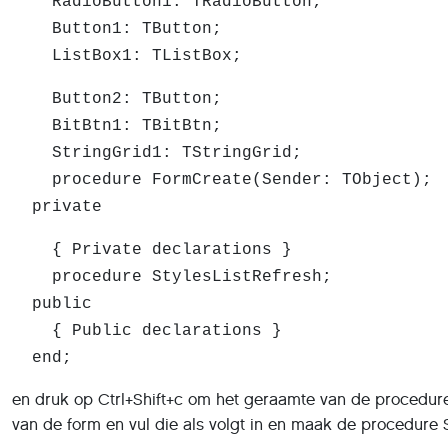
RadioButton1: TRadioButton;
Button1: TButton;
ListBox1: TListBox;
Button2: TButton;
BitBtn1: TBitBtn;
StringGrid1: TStringGrid;
procedure FormCreate(Sender: TObject);
private
{ Private declarations }
procedure StylesListRefresh;
public
{ Public declarations }
end;
en druk op Ctrl+Shift+c om het geraamte van de procedur
van de form en vul die als volgt in en maak de procedure S