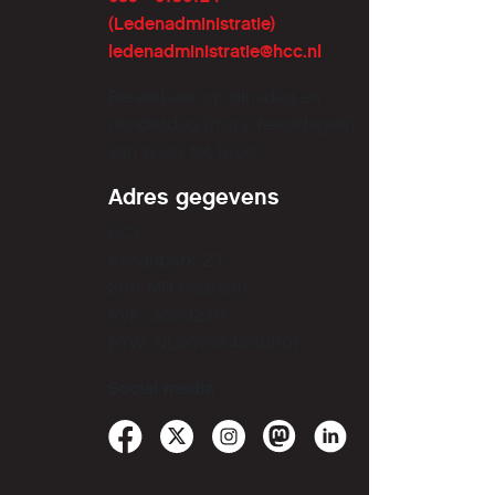
e ID als
is als
(Ledenadministratie)
e
ledenadministratie@hcc.nl
project
Bereikbaar op dinsdag en
donderdag (m.u.v. feestdagen)
van 12:00 tot 16:00
Adres gegevens
HCC
Kenaupark 23
2011 MR Haarlem
KVK: 30082311
BTW: NL007084080B01
Social media