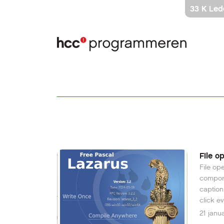
Ga
33 K Led
direct
naar
inhoud
File o
File ope
componen
caption
click e
OpenDia
21 janu
Run het