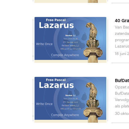
je een 
Deze wordt vervol
©2025 D
40 Gr
Van Bas
zaterda
program
Lazarus
Program
18 juni
Webcore
d.wilbr
BufDat
Opzet a
BufData
Vervolg
als plate
Design 
30 okt
aanpassen: Het form: Name: m
bdsPlat