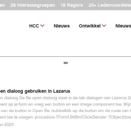
en
26 interessegroepen
18 Regio's
20+ Ledenvoordele
HCC
Nieuws
Ontwikkel
Nieuws
∞
pen dialoog gebruiken in Lazarus
n dialoog De file open dialoog staat in de tab dialogen van Lazarus Zet het
t op je form en voeg een button en een image component toe. Wijzig de
 van de button in Open file. dubbelklik op de button om de code van 
vent toe te voegen: procedure TForm1.BitBtn1Click(Sender: TObject);beg
log1.Execute then Image1.Picture.LoadFromFile(OpenDialog1.FileNa
ari 2025
 programma en click op de knop, de dialoog komt dan te voorschijn 