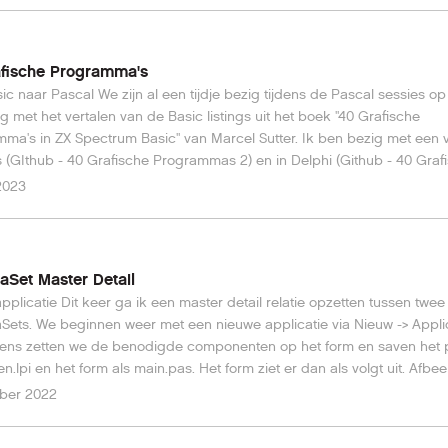
file uitkiezen. Klik op Openen om de gkozen file aan de image toe te 
gens getoond. Tot zover het gebruik van de fileopendialoog.
on Wilbrink. E-mail: d.wilbrink@freedom.nl
afische Programma's
ic naar Pascal We zijn al een tijdje bezig tijdens de Pascal sessies op
g met het vertalen van de Basic listings uit het boek "40 Grafische
ma's in ZX Spectrum Basic" van Marcel Sutter. Ik ben bezig met een v
 (GIthub - 40 Grafische Programmas 2) en in Delphi (Github - 40 Graf
mas Delphi). Ik heb nu ook een webversie gemaakt met Delphi en T
 2023
. 40 grafische programma's. ©2023 Don Wilbrink. E-mail:
ink@freedom.nl
aSet Master Detail
pplicatie Dit keer ga ik een master detail relatie opzetten tussen twee
Sets. We beginnen weer met een nieuwe applicatie via Nieuw -> Applic
ens zetten we de benodigde componenten op het form en saven het p
n.lpi en het form als main.pas. Het form ziet er dan als volgt uit. Afbeelding 1:
applicatie main form. Vervolgens de eigenschappen van de compone
ober 2022
ainForm Caption: Platen overzicht BufDataset1: Name:
en FieldDefs: 3 Items toevoegen via de fieldseditor IndexFieldNames: 