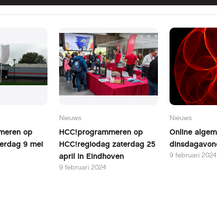
Nieuws
Nieuws
meren op
HCC!programmeren op
Online algem
erdag 9 mei
HCC!regiodag zaterdag 25
dinsdagavon
9 februari 2024
april in Eindhoven
9 februari 2024