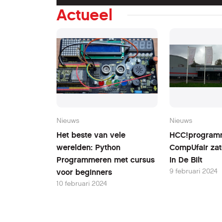
Actueel
Nieuws
Nieuws
Het beste van vele
HCC!program
werelden: Python
CompUfair zat
Programmeren met cursus
in De Bilt
9 februari 2024
voor beginners
10 februari 2024