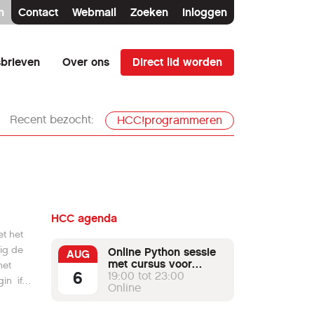
n
Contact
Webmail
Zoeken
Inloggen
Direct lid worden
brieven
Over ons
Recent bezocht:
HCC!programmeren
HCC agenda
Online Python sessie
AUG
met cursus voor
het
6
beginners
19:00 tot 23:00
in if
Online
me);end;
en kun